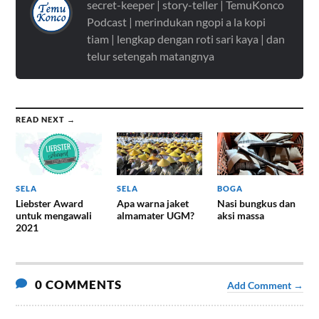
secret-keeper | story-teller | TemuKonco
Podcast | merindukan ngopi a la kopi
tiam | lengkap dengan roti sari kaya | dan
telur setengah matangnya
READ NEXT →
SELA
SELA
BOGA
Liebster Award
Apa warna jaket
Nasi bungkus dan
untuk mengawali
almamater UGM?
aksi massa
2021
0 COMMENTS
Add Comment →