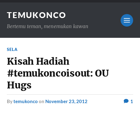
TEMUKONCO
Bertemu teman, menemukan kawan
SELA
Kisah Hadiah
#temukoncoisout: OU
Hugs
by
temukonco
on
November 23, 2012
1