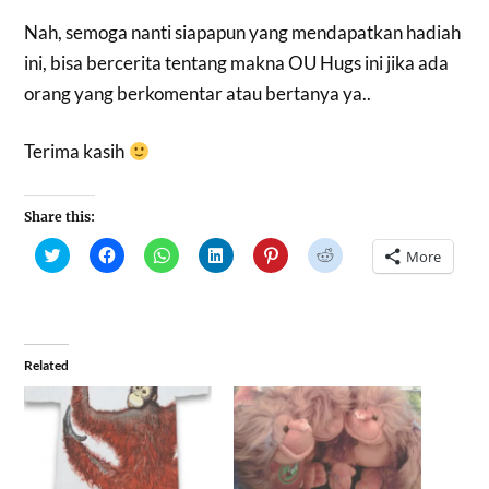
Nah, semoga nanti siapapun yang mendapatkan hadiah
ini, bisa bercerita tentang makna OU Hugs ini jika ada
orang yang berkomentar atau bertanya ya..
Terima kasih
Share this:
Click
Click
Click
Click
Click
Click
More
to
to
to
to
to
to
share
share
share
share
share
share
on
on
on
on
on
on
Twitter
Facebook
WhatsApp
LinkedIn
Pinterest
Reddit
(Opens
(Opens
(Opens
(Opens
(Opens
(Opens
in
in
in
in
in
in
new
new
new
new
new
new
window)
window)
window)
window)
window)
window)
Related