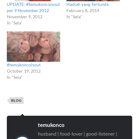
UPDATE: #temukoncoisout
Hadiah yang Tertunda
per 9 November 2012
February 8, 2014
November 9, 2012
In "Sela"
In "Sela"
#temukoncoisout
October 19, 2012
In "Sela"
BLOG
temukonco
husband | food-lover | good-listener |