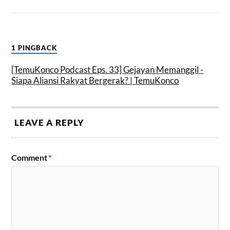
1 PINGBACK
[TemuKonco Podcast Eps. 33] Gejayan Memanggil -
Siapa Aliansi Rakyat Bergerak? | TemuKonco
LEAVE A REPLY
Comment
*