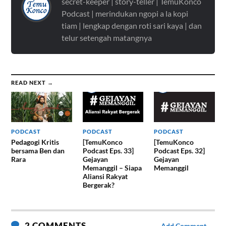
secret-keeper | story-teller | TemuKonco
Podcast | merindukan ngopi a la kopi
tiam | lengkap dengan roti sari kaya | dan
telur setengah matangnya
READ NEXT →
PODCAST
PODCAST
PODCAST
Pedagogi Kritis
[TemuKonco
[TemuKonco
bersama Ben dan
Podcast Eps. 33]
Podcast Eps. 32]
Rara
Gejayan
Gejayan
Memanggil – Siapa
Memanggil
Aliansi Rakyat
Bergerak?
2 COMMENTS