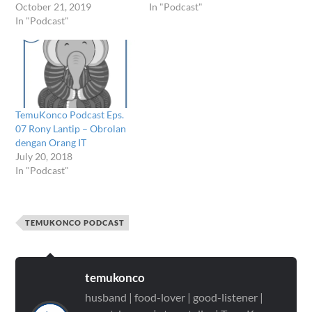
October 21, 2019
In "Podcast"
In "Podcast"
TemuKonco Podcast Eps.
07 Rony Lantip – Obrolan
dengan Orang IT
July 20, 2018
In "Podcast"
TEMUKONCO PODCAST
temukonco
husband | food-lover | good-listener |