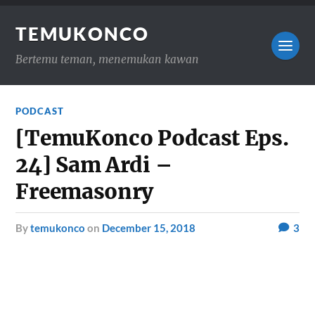
TEMUKONCO
Bertemu teman, menemukan kawan
PODCAST
[TemuKonco Podcast Eps.
24] Sam Ardi –
Freemasonry
by
temukonco
on
December 15, 2018
3