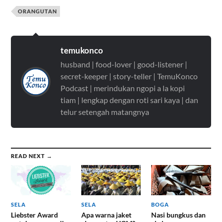
ORANGUTAN
temukonco
husband | food-lover | good-listener |
secret-keeper | story-teller | TemuKonco
Podcast | merindukan ngopi a la kopi
tiam | lengkap dengan roti sari kaya | dan
telur setengah matangnya
READ NEXT →
SELA
SELA
BOGA
Liebster Award
Apa warna jaket
Nasi bungkus dan