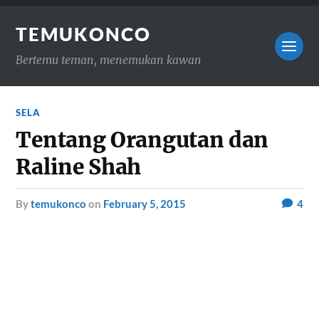
TEMUKONCO
Bertemu teman, menemukan kawan
SELA
Tentang Orangutan dan
Raline Shah
by
temukonco
on
February 5, 2015
4