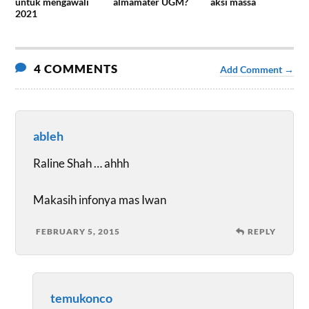
untuk mengawali
almamater UGM?
aksi massa
2021
4 COMMENTS
Add Comment →
ableh
Raline Shah … ahhh
Makasih infonya mas Iwan
FEBRUARY 5, 2015
REPLY
temukonco