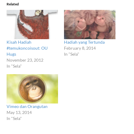
new
new
new
new
new
new
window)
window)
window)
window)
window)
window)
Related
Kisah Hadiah
Hadiah yang Tertunda
#temukoncoisout: OU
February 8, 2014
Hugs
In "Sela"
November 23, 2012
In "Sela"
Vimeo dan Orangutan
May 13, 2014
In "Sela"