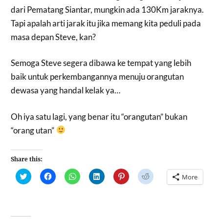
dari Pematang Siantar, mungkin ada 130Km jaraknya.
Tapi apalah arti jarak itu jika memang kita peduli pada
masa depan Steve, kan?
Semoga Steve segera dibawa ke tempat yang lebih
baik untuk perkembangannya menuju orangutan
dewasa yang handal kelak ya…
Oh iya satu lagi, yang benar itu “orangutan” bukan
“orang utan”
Share this:
Click
Click
Click
Click
Click
Click
More
to
to
to
to
to
to
share
share
share
share
share
share
on
on
on
on
on
on
Twitter
Facebook
WhatsApp
LinkedIn
Pinterest
Reddit
(Opens
(Opens
(Opens
(Opens
(Opens
(Opens
in
in
in
in
in
in