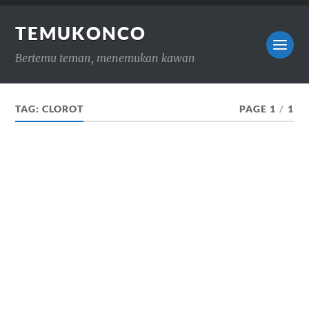
TEMUKONCO
Bertemu teman, menemukan kawan
TAG:
CLOROT
PAGE 1
/
1