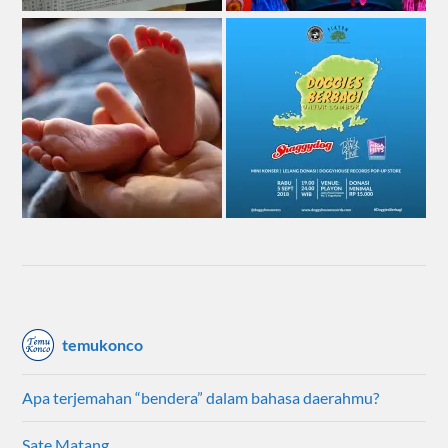
temukonco
Apa terjemahan “bendera” dalam bahasa daerahmu?
Sate Matang