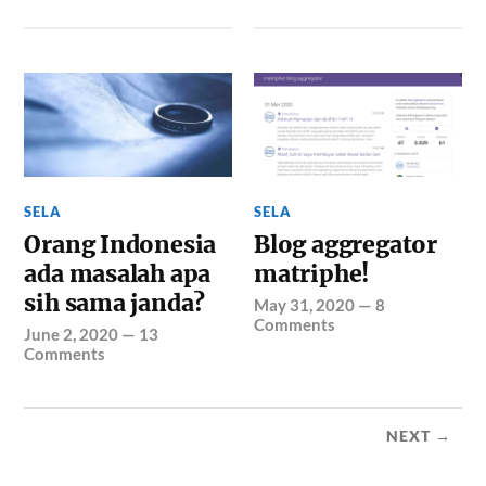
SELA
SELA
Orang Indonesia
Blog aggregator
ada masalah apa
matriphe!
sih sama janda?
May 31, 2020
—
8
Comments
June 2, 2020
—
13
Comments
NEXT →