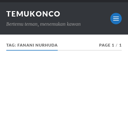
TEMUKONCO
Bertemu teman, menemukan kawan
TAG:
FANANI NURHUDA
PAGE 1
/
1