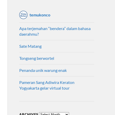
temukonco
Apa terjemahan “bendera” dalam bahasa
daerahmu?
Sate Matang
Tongseng berwortel
Penanda unik warung enak
Pameran Sang Adiwira Keraton
Yogyakarta gelar virtual tour
ARCHIVES