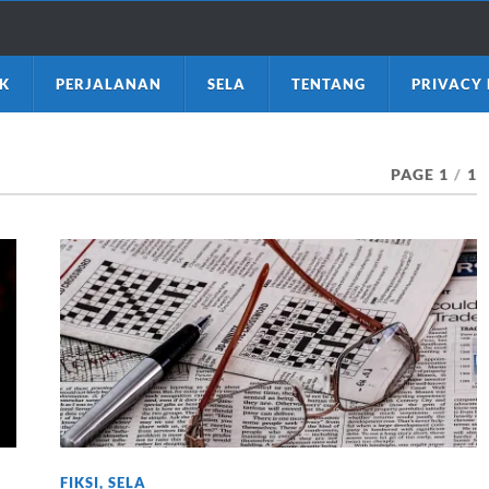
K
PERJALANAN
SELA
TENTANG
PRIVACY 
PAGE 1
/
1
FIKSI
,
SELA