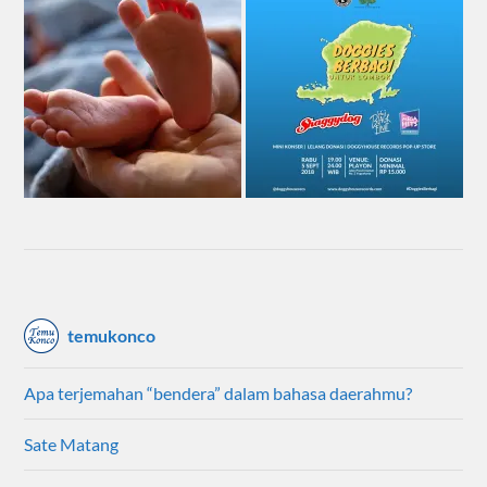
temukonco
Apa terjemahan “bendera” dalam bahasa daerahmu?
Sate Matang