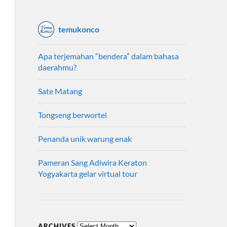
temukonco
Apa terjemahan “bendera” dalam bahasa
daerahmu?
Sate Matang
Tongseng berwortel
Penanda unik warung enak
Pameran Sang Adiwira Keraton
Yogyakarta gelar virtual tour
ARCHIVES