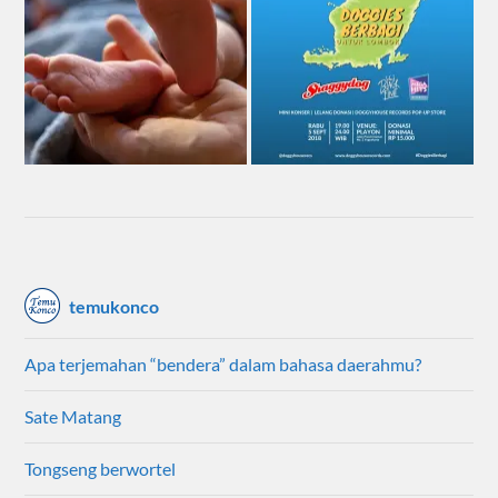
temukonco
Apa terjemahan “bendera” dalam bahasa daerahmu?
Sate Matang
Tongseng berwortel