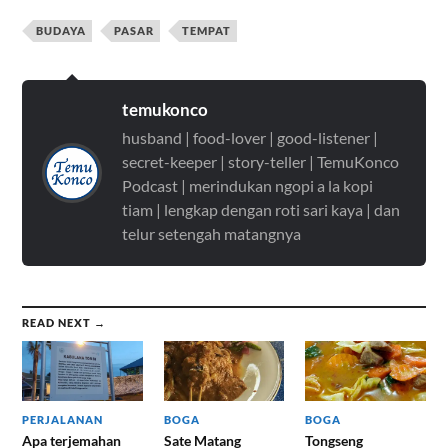
BUDAYA
PASAR
TEMPAT
temukonco
husband | food-lover | good-listener |
secret-keeper | story-teller | TemuKonco
Podcast | merindukan ngopi a la kopi
tiam | lengkap dengan roti sari kaya | dan
telur setengah matangnya
READ NEXT →
PERJALANAN
BOGA
BOGA
Apa terjemahan
Sate Matang
Tongseng