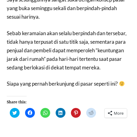
yang buka seminggu sekali dan berpindah-pindah
sesuai harinya.
Sebab keramaian akan selalu berpindah dan tersebar,
tidak hanya terpusat di satu titik saja, sementara para
penjual dan pembeli dapat memperoleh “keuntungan
jarak dari rumah” pada hari-hari tertentu saat pasar
sedang berlokasi di dekat tempat mereka.
Siapa yang pernah berkunjung di pasar seperti ini?
Share this:
Click
Click
Click
Click
Click
Click
More
to
to
to
to
to
to
share
share
share
share
share
share
on
on
on
on
on
on
Twitter
Facebook
WhatsApp
LinkedIn
Pinterest
Reddit
(Opens
(Opens
(Opens
(Opens
(Opens
(Opens
in
in
in
in
in
in