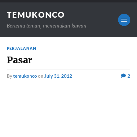
TEMUKONCO
Bertemu teman, menemukan kawan
PERJALANAN
Pasar
by
temukonco
on
July 31, 2012
2