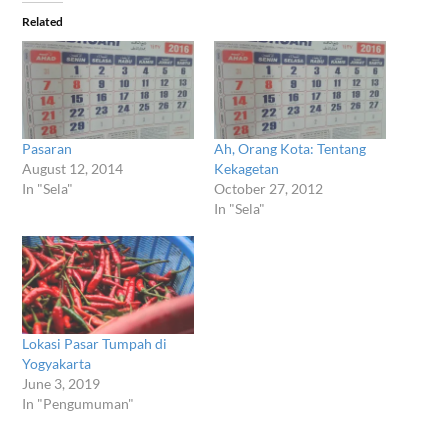
new
new
new
new
new
new
window)
window)
window)
window)
window)
window)
Related
Pasaran
Ah, Orang Kota: Tentang
August 12, 2014
Kekagetan
In "Sela"
October 27, 2012
In "Sela"
Lokasi Pasar Tumpah di
Yogyakarta
June 3, 2019
In "Pengumuman"