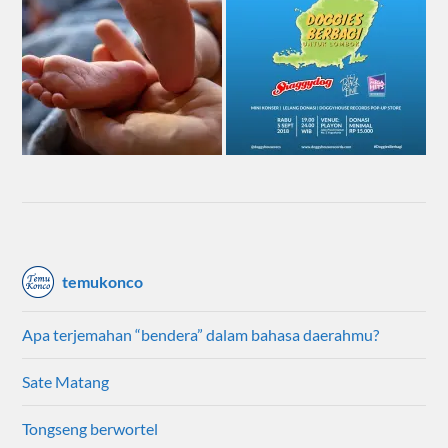
temukonco
Apa terjemahan “bendera” dalam bahasa daerahmu?
Sate Matang
Tongseng berwortel