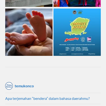
temukonco
Apa terjemahan “bendera” dalam bahasa daerahmu?