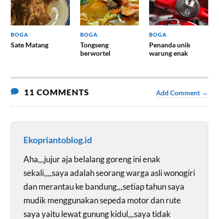
BOGA
BOGA
BOGA
Sate Matang
Tongseng
Penanda unik
berwortel
warung enak
11 COMMENTS
Add Comment →
Ekopriantoblog.id
Aha,,,jujur aja belalang goreng ini enak
sekali,,,,saya adalah seorang warga asli wonogiri
dan merantau ke bandung,,,setiap tahun saya
mudik menggunakan sepeda motor dan rute
saya yaitu lewat gunung kidul,,,saya tidak