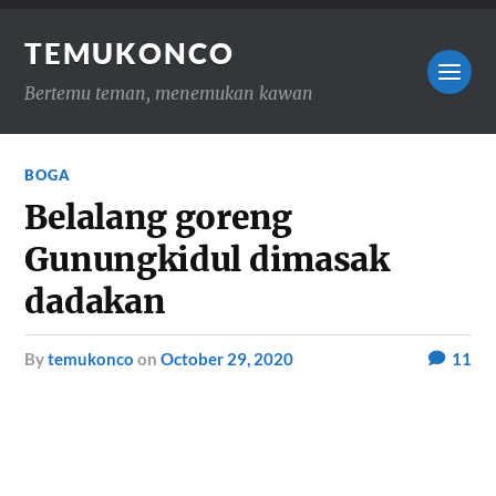
TEMUKONCO
Bertemu teman, menemukan kawan
BOGA
Belalang goreng
Gunungkidul dimasak
dadakan
by
temukonco
on
October 29, 2020
11