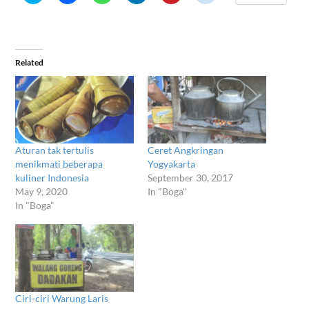
share
share
share
share
share
share
on
on
on
on
on
on
Twitter
Facebook
WhatsApp
LinkedIn
Pinterest
Reddit
(Opens
(Opens
(Opens
(Opens
(Opens
(Opens
in
in
in
in
in
in
new
new
new
new
new
new
window)
window)
window)
window)
window)
window)
Related
Aturan tak tertulis
Ceret Angkringan
menikmati beberapa
Yogyakarta
kuliner Indonesia
September 30, 2017
May 9, 2020
In "Boga"
In "Boga"
Ciri-ciri Warung Laris