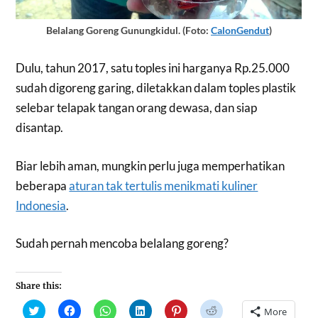
Belalang Goreng Gunungkidul. (Foto:
CalonGendut
)
Dulu, tahun 2017, satu toples ini harganya Rp.25.000
sudah digoreng garing, diletakkan dalam toples plastik
selebar telapak tangan orang dewasa, dan siap
disantap.
Biar lebih aman, mungkin perlu juga memperhatikan
beberapa
aturan tak tertulis menikmati kuliner
Indonesia
.
Sudah pernah mencoba belalang goreng?
Share this:
Click
Click
Click
Click
Click
Click
More
to
to
to
to
to
to