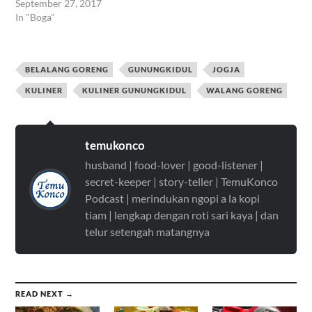
September 27, 2017
In "Boga"
BELALANG GORENG
GUNUNGKIDUL
JOGJA
KULINER
KULINER GUNUNGKIDUL
WALANG GORENG
temukonco
husband | food-lover | good-listener |
secret-keeper | story-teller | TemuKonco
Podcast | merindukan ngopi a la kopi
tiam | lengkap dengan roti sari kaya | dan
telur setengah matangnya
READ NEXT →