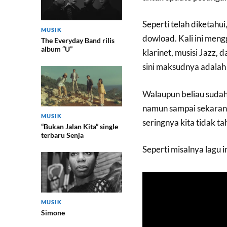
Seperti telah diketahui
MUSIK
dowload. Kali ini men
The Everyday Band rilis
album “U”
klarinet, musisi Jazz, 
sini maksudnya adalah
Walaupun beliau sudah 
namun sampai sekarang
MUSIK
seringnya kita tidak tah
“Bukan Jalan Kita” single
terbaru Senja
Seperti misalnya lagu in
MUSIK
Simone