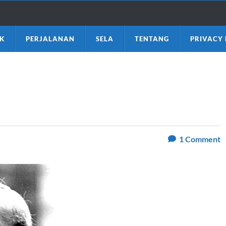
K
PERJALANAN
SELA
TENTANG
PRIVACY 
1
Comment