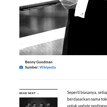
Benny Goodman
Sumber:
Wikipedia
Seperti biasanya, seti
READ NEXT →
berdasarkan nama tokoh
untuk update postingan 