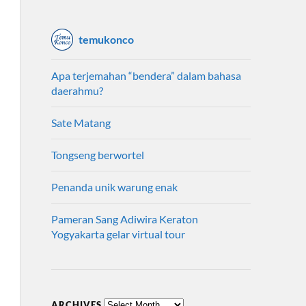
temukonco
Apa terjemahan “bendera” dalam bahasa
daerahmu?
Sate Matang
Tongseng berwortel
Penanda unik warung enak
Pameran Sang Adiwira Keraton
Yogyakarta gelar virtual tour
ARCHIVES