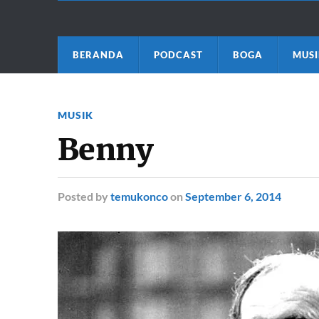
BERANDA
PODCAST
BOGA
MUSI
MUSIK
Benny
Posted
by
temukonco
on
September 6, 2014