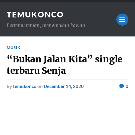
TEMUKONCO
Bertemu teman, menemukan kawan
MUSIK
“Bukan Jalan Kita” single
terbaru Senja
by
temukonco
on
December 14, 2020
0