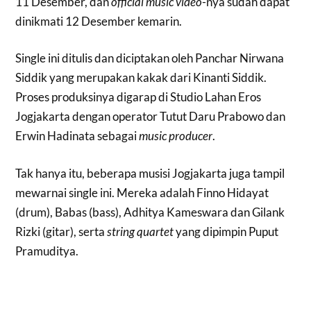
11 Desember, dan
official music video
-nya sudah dapat
dinikmati 12 Desember kemarin.
Single ini ditulis dan diciptakan oleh Panchar Nirwana
Siddik yang merupakan kakak dari Kinanti Siddik.
Proses produksinya digarap di Studio Lahan Eros
Jogjakarta dengan operator Tutut Daru Prabowo dan
Erwin Hadinata sebagai
music producer
.
Tak hanya itu, beberapa musisi Jogjakarta juga tampil
mewarnai single ini. Mereka adalah Finno Hidayat
(drum), Babas (bass), Adhitya Kameswara dan Gilank
Rizki (gitar), serta
string quartet
yang dipimpin Puput
Pramuditya.