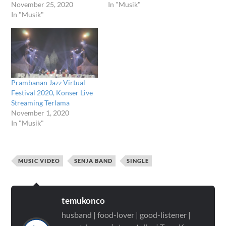
November 25, 2020
In "Musik"
In "Musik"
Prambanan Jazz Virtual
Festival 2020, Konser Live
Streaming Terlama
November 1, 2020
In "Musik"
MUSIC VIDEO
SENJA BAND
SINGLE
temukonco
husband | food-lover | good-listener |