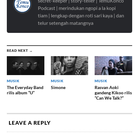
secret-keeper | story-teller | TemuKonco
Podcast | merindukan ngopi a la kopi
tiam | lengkap dengan roti sari kaya | dan
telur setengah matangnya
READ NEXT →
MUSIK
MUSIK
MUSIK
The Everyday Band
Simone
Rasvan Aoki
rilis album “U”
gandeng Kikoo rilis
“Can We Talk?”
LEAVE A REPLY