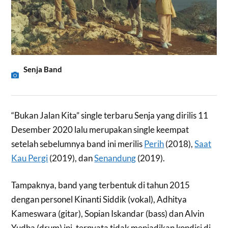
Senja Band
“Bukan Jalan Kita” single terbaru Senja yang dirilis 11
Desember 2020 lalu merupakan single keempat
setelah sebelumnya band ini merilis
Perih
(2018),
Saat
Kau Pergi
(2019), dan
Senandung
(2019).
Tampaknya, band yang terbentuk di tahun 2015
dengan personel Kinanti Siddik (vokal), Adhitya
Kameswara (gitar), Sopian Iskandar (bass) dan Alvin
Yudha (drum) ini, ternyata tidak menjadikan kondisi di