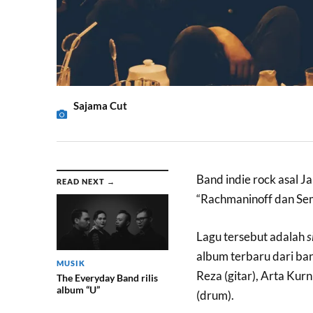
Sajama Cut
Band indie rock asal J
READ NEXT →
“Rachmaninoff dan Se
Lagu tersebut adalah
s
album terbaru dari ba
MUSIK
Reza (gitar), Arta Kurn
The Everyday Band rilis
album “U”
(drum).