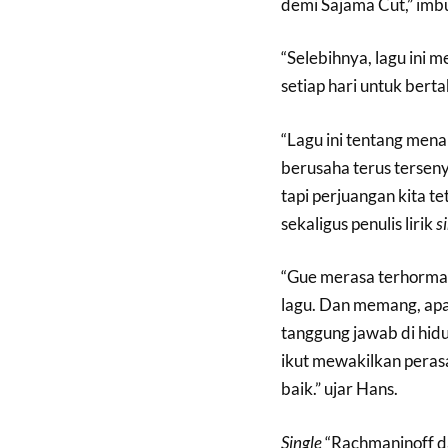
demi Sajama Cut,” imb
“Selebihnya, lagu ini
setiap hari untuk berta
“Lagu ini tentang mena
berusaha terus terse
tapi perjuangan kita tet
sekaligus penulis lirik
s
“Gue merasa terhorma
lagu. Dan memang, apa
tanggung jawab di hid
ikut mewakilkan peras
baik.” ujar Hans.
Single
“Rachmaninoff d