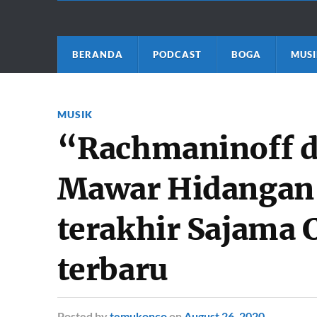
BERANDA
PODCAST
BOGA
MUSI
MUSIK
“Rachmaninoff 
Mawar Hidangan
terakhir Sajama 
terbaru
Posted
by
temukonco
on
August 26, 2020