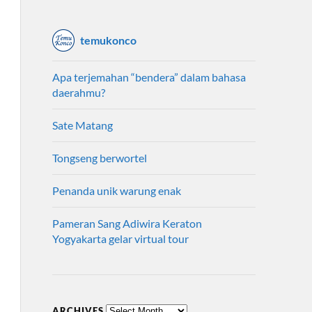
temukonco
Apa terjemahan “bendera” dalam bahasa
daerahmu?
Sate Matang
Tongseng berwortel
Penanda unik warung enak
Pameran Sang Adiwira Keraton
Yogyakarta gelar virtual tour
ARCHIVES