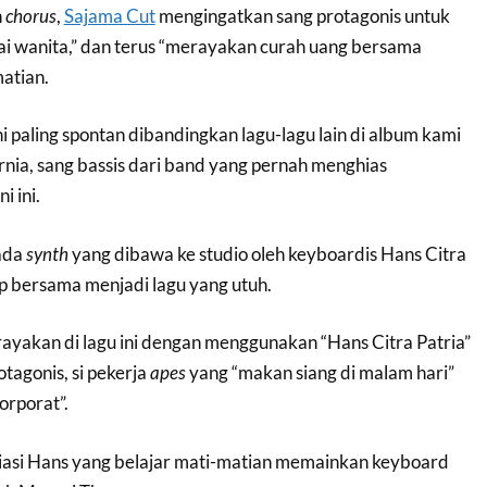
n
chorus
,
Sajama Cut
mengingatkan sang protagonis untuk
ai wanita,” dan terus “merayakan curah uang bersama
atian.
ni paling spontan dibandingkan lagu-lagu lain di album kami
urnia, sang bassis dari band yang pernah menghias
i ini.
ada
synth
yang dibawa ke studio oleh keyboardis Hans Citra
p bersama menjadi lagu yang utuh.
irayakan di lagu ini dengan menggunakan “Hans Citra Patria”
tagonis, si pekerja
apes
yang “makan siang di malam hari”
orporat”.
iasi Hans yang belajar mati-matian memainkan keyboard