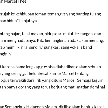
uh Marcel Thee.
 merujuk ke kehidupan teman-teman
gue
yang banting tulang
han hidup.” Lanjutnya.
ntang hujan, telat makan, hidup dari mulut-ke-tangan, dan
nyum menghadapinya. Kita kemungkinan tidak akan menang,
ap memiliki nilai sendiri.” pungkas , sang vokalis band
ingle
ini.
t karena nama lengkap
gue
bisa diabadikan dalam sebuah
 yang sering
gue
keluh kesahkan ke Marcel tentang
up
gue
terwakili dari lirik yang ditulis Marcel. Semoga lagu ini
aan banyak orang yang terus berjuang mati-matian demi hal
an Semangkuk Hidangan Malam” dirilis dalam bentuk kaset