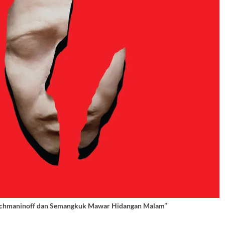
achmaninoff dan Semangkuk Mawar Hidangan Malam”