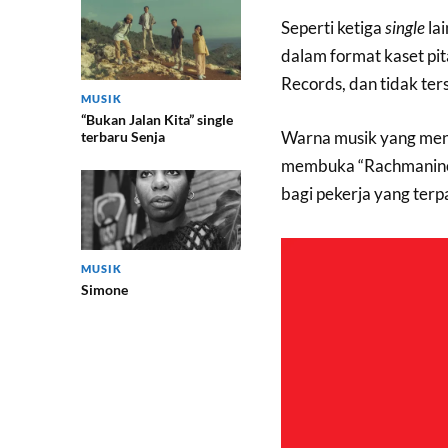
Seperti ketiga
single
la
dalam format kaset pita
Records, dan tidak ters
MUSIK
“Bukan Jalan Kita” single
Warna musik yang men
terbaru Senja
membuka “Rachmanino
bagi pekerja yang terp
MUSIK
Simone