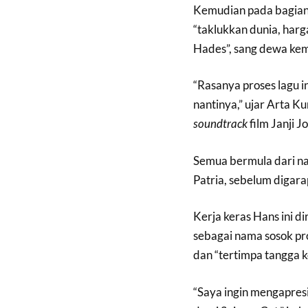
Kemudian pada bagia
“taklukkan dunia, harg
Hades”, sang dewa kem
“Rasanya proses lagu i
nantinya,” ujar Arta K
soundtrack
film Janji Jon
Semua bermula dari n
Patria, sebelum digara
Kerja keras Hans ini d
sebagai nama sosok pro
dan “tertimpa tangga k
“Saya ingin mengapres