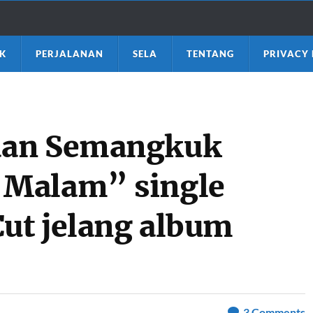
K
PERJALANAN
SELA
TENTANG
PRIVACY 
dan Semangkuk
 Malam” single
Cut jelang album
3
Comments