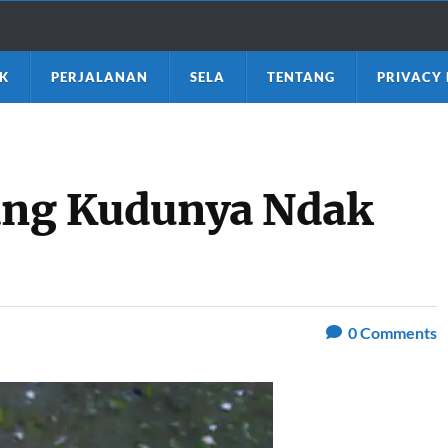
K
PERJALANAN
SELA
TENTANG
PRIVACY 
yang Kudunya Ndak
0
Comments