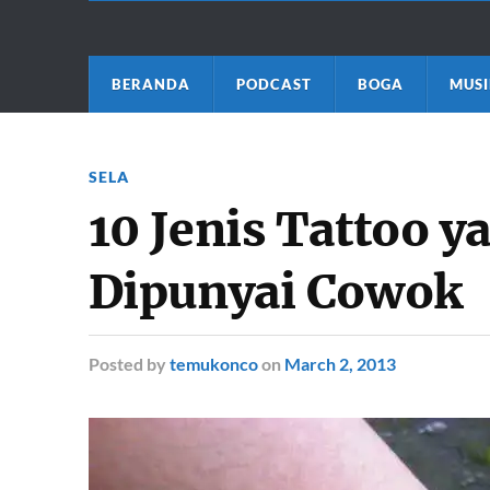
BERANDA
PODCAST
BOGA
MUSI
SELA
10 Jenis Tattoo 
Dipunyai Cowok
Posted
by
temukonco
on
March 2, 2013