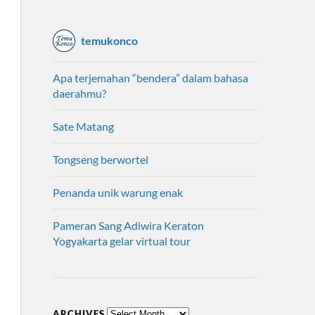
temukonco
Apa terjemahan “bendera” dalam bahasa
daerahmu?
Sate Matang
Tongseng berwortel
Penanda unik warung enak
Pameran Sang Adiwira Keraton
Yogyakarta gelar virtual tour
ARCHIVES