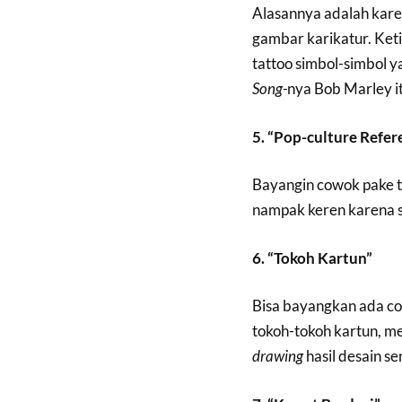
Alasannya adalah karen
gambar karikatur. Keti
tattoo simbol-simbol 
Song-
nya Bob Marley it
5. “Pop-culture Refer
Bayangin cowok pake 
nampak keren karena s
6. “Tokoh Kartun”
Bisa bayangkan ada cow
tokoh-tokoh kartun, me
drawing
hasil desain se