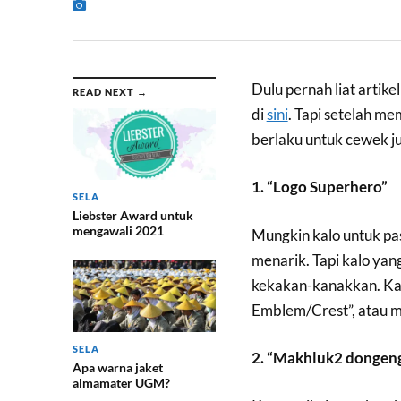
Dulu pernah liat artike
READ NEXT →
di
sini
. Tapi setelah me
berlaku untuk cewek ju
1. “Logo Superhero”
SELA
Liebster Award untuk
mengawali 2021
Mungkin kalo untuk pa
menarik. Tapi kalo yan
kekakan-kanakkan. Kat
Emblem/Crest”, atau mu
SELA
2. “Makhluk2 dongeng/
Apa warna jaket
almamater UGM?