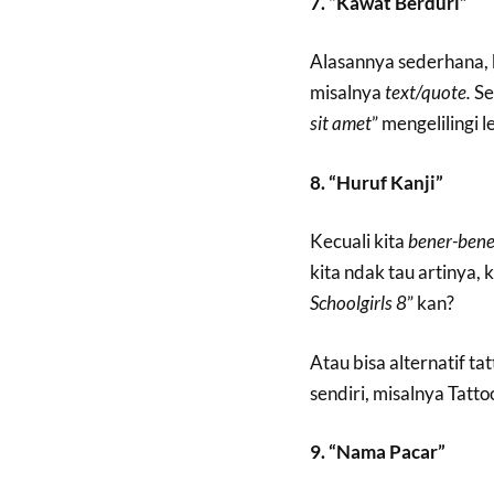
7. “Kawat Berduri”
Alasannya sederhana, 
misalnya
text/quote.
Se
sit amet
” mengelilingi 
8. “Huruf Kanji”
Kecuali kita
bener-bene
kita ndak tau artinya, 
Schoolgirls 8
” kan?
Atau bisa alternatif ta
sendiri, misalnya Tat
9. “Nama Pacar”