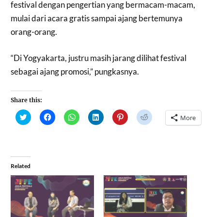
festival dengan pengertian yang bermacam-macam,
mulai dari acara gratis sampai ajang bertemunya
orang-orang.
“Di Yogyakarta, justru masih jarang dilihat festival
sebagai ajang promosi,” pungkasnya.
Share this:
Click
Click
Click
Click
Click
Click
More
to
to
to
to
to
to
share
share
share
share
share
share
on
on
on
on
on
on
Twitter
Facebook
WhatsApp
LinkedIn
Pinterest
Reddit
(Opens
(Opens
(Opens
(Opens
(Opens
(Opens
in
in
in
in
in
in
new
new
new
new
new
new
window)
window)
window)
window)
window)
window)
Related