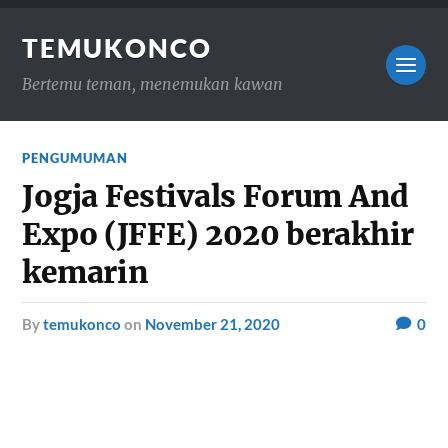
TEMUKONCO
Bertemu teman, menemukan kawan
PENGUMUMAN
Jogja Festivals Forum And
Expo (JFFE) 2020 berakhir
kemarin
by
temukonco
on
November 21, 2020
0