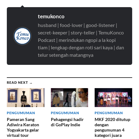
temukonco
husband | food-lover | good-listener |
secret-keeper | story-teller | TemuKonco
Podcast | merindukan ngopi a la kopi
tiam | lengkap dengan roti sari kaya | dan
telur setengah matangnya
READ NEXT →
PENGUMUMAN
PENGUMUMAN
PENGUMUMAN
Pameran Sang
Pehagengsi hadir
MKF 2020 ditutup
Adiwira Keraton
di GoPlay Indie
dengan
Yogyakarta gelar
pengumuman 4
virtual tour
kategori juara