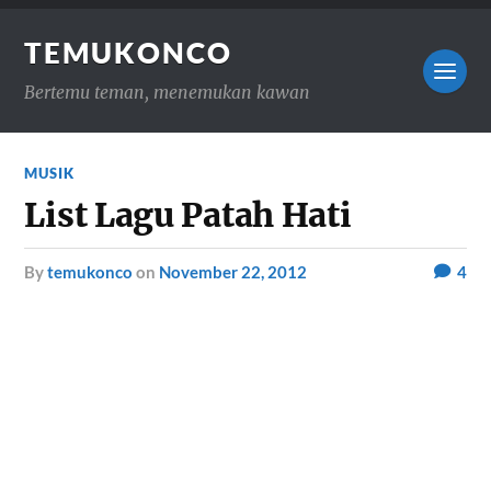
TEMUKONCO
Bertemu teman, menemukan kawan
MUSIK
List Lagu Patah Hati
by
temukonco
on
November 22, 2012
4