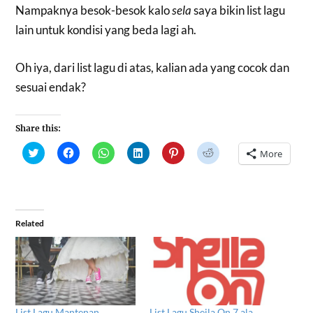
Nampaknya besok-besok kalo
sela
saya bikin list lagu
lain untuk kondisi yang beda lagi ah.
Oh iya, dari list lagu di atas, kalian ada yang cocok dan
sesuai endak?
Share this:
Click
Click
Click
Click
Click
Click
More
to
to
to
to
to
to
share
share
share
share
share
share
on
on
on
on
on
on
Twitter
Facebook
WhatsApp
LinkedIn
Pinterest
Reddit
(Opens
(Opens
(Opens
(Opens
(Opens
(Opens
in
in
in
in
in
in
new
new
new
new
new
new
window)
window)
window)
window)
window)
window)
Related
List Lagu Mantenan
List Lagu Sheila On 7 ala