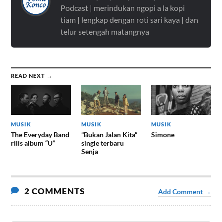
Podcast | merindukan ngopi a la kopi
tiam | lengkap dengan roti sari kaya | dan
telur setengah matangnya
READ NEXT →
MUSIK
MUSIK
MUSIK
The Everyday Band
“Bukan Jalan Kita”
Simone
rilis album “U”
single terbaru
Senja
2 COMMENTS
Add Comment →