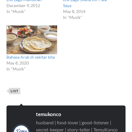
December 9, 2012
Saya
In "Musik"
May 8, 2014
In "Musik"
Bahasa Arab di sekitar kita
May 8, 2020
In "Musik"
LIST
temukonco
husband | food-lover | good-listener |
secret-keeper | story-teller | TemuKonco