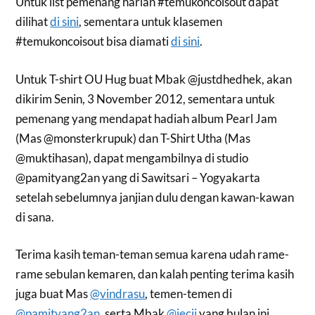
Untuk list pemenang harian #temukoncoisout dapat
dilihat
di sini
, sementara untuk klasemen
#temukoncoisout bisa diamati
di sini
.
Untuk T-shirt OU Hug buat Mbak @justdhedhek, akan
dikirim Senin, 3 November 2012, sementara untuk
pemenang yang mendapat hadiah album Pearl Jam
(Mas @monsterkrupuk) dan T-Shirt Utha (Mas
@muktihasan), dapat mengambilnya di studio
@pamityang2an yang di Sawitsari – Yogyakarta
setelah sebelumnya janjian dulu dengan kawan-kawan
di sana.
Terima kasih teman-teman semua karena udah rame-
rame sebulan kemaren, dan kalah penting terima kasih
juga buat Mas
@vindrasu
, temen-temen di
@pamityang2an
, serta Mbak
@jecii
yang bulan ini