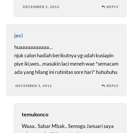
DECEMBER 2, 2012
REPLY
jeci
huaaaaaaaaaaa…
njuk calon hadiah berikutnya yg udah kusiapin
piye iki,wes…masukin laci meneh wae *semacam
ada yang hilang ini rutinitas sore hari* huhuhuhu
DECEMBER 3, 2012
REPLY
temukonco
Waaa.. Sabar Mbak.. Semoga Januari saya