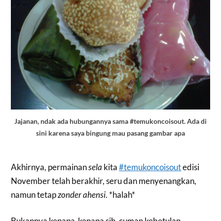
Jajanan, ndak ada hubungannya sama #temukoncoisout. Ada di
sini karena saya bingung mau pasang gambar apa
Akhirnya, permainan
sela
kita
#temukoncoisout
edisi
November telah berakhir, seru dan menyenangkan,
namun tetap
zonder ahensi
. *halah*
Bukannya kenapa-kenapa sih, cuman kebetulan