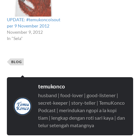
UPDATE: #temukoncoisout
per 9 November 2012
November 9, 2012
In "Sela"
BLOG
temukonco
husband | food-lover | good-listener |
secret-keeper | story-teller | TemuKonco
Podcast | merindukan ngopi a la kopi
tiam | lengkap dengan roti sari kaya | dan
telur setengah matangnya