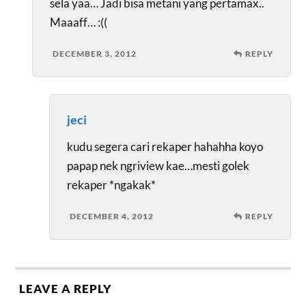
sela yaa… Jadi bisa metani yang pertamax..
Maaaff… :((
DECEMBER 3, 2012
REPLY
jeci
kudu segera cari rekaper hahahha koyo
papap nek ngriview kae…mesti golek
rekaper *ngakak*
DECEMBER 4, 2012
REPLY
LEAVE A REPLY