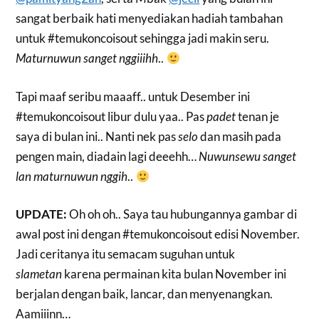
sangat berbaik hati menyediakan hadiah tambahan
untuk #temukoncoisout sehingga jadi makin seru.
Maturnuwun sanget nggiiihh
..
Tapi maaf seribu maaaff.. untuk Desember ini
#temukoncoisout libur dulu yaa.. Pas
padet
tenan je
saya di bulan ini.. Nanti nek pas
selo
dan masih pada
pengen main, diadain lagi deeehh…
Nuwunsewu sanget
lan maturnuwun nggih
..
UPDATE:
Oh oh oh.. Saya tau hubungannya gambar di
awal post ini dengan #temukoncoisout edisi November.
Jadi ceritanya itu semacam suguhan untuk
slametan
karena permainan kita bulan November ini
berjalan dengan baik, lancar, dan menyenangkan.
Aamiiinn…