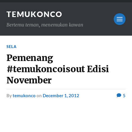
TEMUKONCO
Bertemu teman, menemukan kawan
SELA
Pemenang
#temukoncoisout Edisi
November
by
temukonco
on
December 1, 2012
5