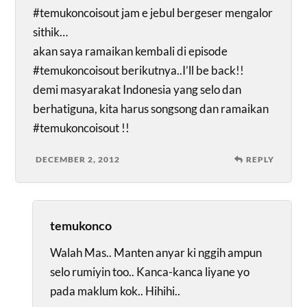
#temukoncoisout jam e jebul bergeser mengalor
sithik…
akan saya ramaikan kembali di episode
#temukoncoisout berikutnya..I’ll be back!!
demi masyarakat Indonesia yang selo dan
berhatiguna, kita harus songsong dan ramaikan
#temukoncoisout !!
DECEMBER 2, 2012
REPLY
temukonco
Walah Mas.. Manten anyar ki nggih ampun
selo rumiyin too.. Kanca-kanca liyane yo
pada maklum kok.. Hihihi..