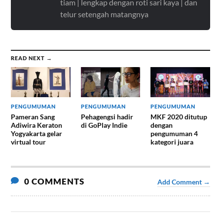
tiam | lengkap dengan roti sari kaya | dan
telur setengah matangnya
READ NEXT →
PENGUMUMAN
PENGUMUMAN
PENGUMUMAN
Pameran Sang
Pehagengsi hadir
MKF 2020 ditutup
Adiwira Keraton
di GoPlay Indie
dengan
Yogyakarta gelar
pengumuman 4
virtual tour
kategori juara
0 COMMENTS
Add Comment →