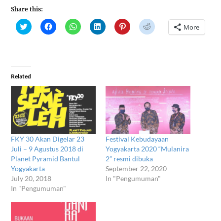
Share this:
Click
Click
Click
Click
Click
Click
More
to
to
to
to
to
to
share
share
share
share
share
share
on
on
on
on
on
on
Twitter
Facebook
WhatsApp
LinkedIn
Pinterest
Reddit
(Opens
(Opens
(Opens
(Opens
(Opens
(Opens
in
in
in
in
in
in
new
new
new
new
new
new
window)
window)
window)
window)
window)
window)
Related
FKY 30 Akan Digelar 23
Festival Kebudayaan
Juli – 9 Agustus 2018 di
Yogyakarta 2020 “Mulanira
Planet Pyramid Bantul
2” resmi dibuka
Yogyakarta
September 22, 2020
July 20, 2018
In "Pengumuman"
In "Pengumuman"