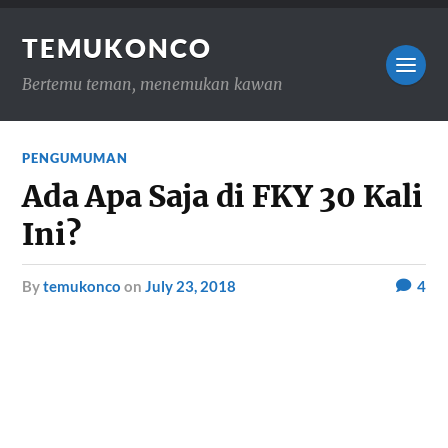
TEMUKONCO
Bertemu teman, menemukan kawan
PENGUMUMAN
Ada Apa Saja di FKY 30 Kali
Ini?
by
temukonco
on
July 23, 2018
4