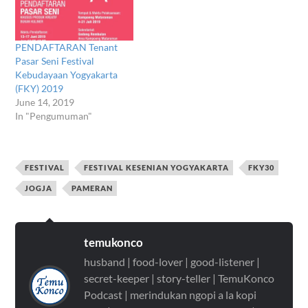
PENDAFTARAN Tenant
Pasar Seni Festival
Kebudayaan Yogyakarta
(FKY) 2019
June 14, 2019
In "Pengumuman"
FESTIVAL
FESTIVAL KESENIAN YOGYAKARTA
FKY30
JOGJA
PAMERAN
temukonco
husband | food-lover | good-listener |
secret-keeper | story-teller | TemuKonco
Podcast | merindukan ngopi a la kopi