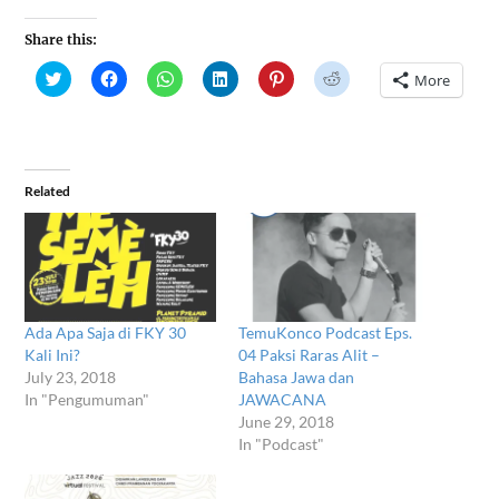
Share this:
Click
Click
Click
Click
Click
Click
More
to
to
to
to
to
to
share
share
share
share
share
share
on
on
on
on
on
on
Twitter
Facebook
WhatsApp
LinkedIn
Pinterest
Reddit
(Opens
(Opens
(Opens
(Opens
(Opens
(Opens
in
in
in
in
in
in
new
new
new
new
new
new
window)
window)
window)
window)
window)
window)
Related
Ada Apa Saja di FKY 30
TemuKonco Podcast Eps.
Kali Ini?
04 Paksi Raras Alit –
July 23, 2018
Bahasa Jawa dan
In "Pengumuman"
JAWACANA
June 29, 2018
In "Podcast"