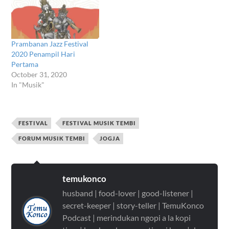
Prambanan Jazz Festival
2020 Penampil Hari
Pertama
October 31, 2020
In "Musik"
FESTIVAL
FESTIVAL MUSIK TEMBI
FORUM MUSIK TEMBI
JOGJA
temukonco
husband | food-lover | good-listener |
secret-keeper | story-teller | TemuKonco
Podcast | merindukan ngopi a la kopi