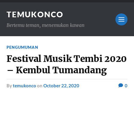
TEMUKONCO
Bertemu teman, menemukan kawan
PENGUMUMAN
Festival Musik Tembi 2020
– Kembul Tumandang
by
temukonco
on
October 22, 2020
0