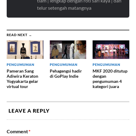
tiam | lengkap dengan roti sari kaya | dan
telur setengah matangnya
READ NEXT →
PENGUMUMAN
PENGUMUMAN
PENGUMUMAN
Pameran Sang
Pehagengsi hadir
MKF 2020 ditutup
Adiwira Keraton
di GoPlay Indie
dengan
Yogyakarta gelar
pengumuman 4
virtual tour
kategori juara
LEAVE A REPLY
Comment
*