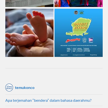
temukonco
Apa terjemahan “bendera” dalam bahasa daerahmu?