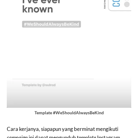
Template #WeShouldAlwaysBeKind
Cara kerjanya, siapapun yang berminat mengikuti
campaign
ini dapat mengunduh
template
Instagram