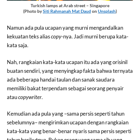
Turkish lamps at Arab street – Singapore
(Photo by
Siti Rahmanah Mat Daud
on
Unsplash
)
Namun ada pula ucapan yang murni mengandalkan
kekuatan teks alias
copy
-nya. Jadi murni berupa kata-
kata saja.
Nah, rangkaian kata-kata ucapan itu ada yang orisinil
buatan sendiri, yang menyingkap fakta bahwa ternyata
ada beberapa handai taulan dan sanak saudara
memiliki bakat terpendam sebagai seorang penyair
atau
copywriter
.
Kemudian ada pula yang –sama persis seperti tahun
sebelumnya– mengirimkan ucapan dengan rangkaian
kata-kata yang benar-benar nyaris sama persis seperti
tahun berikutnya. Bukan orang yang sama sih yang