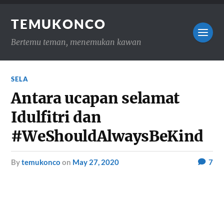
TEMUKONCO
Bertemu teman, menemukan kawan
SELA
Antara ucapan selamat
Idulfitri dan
#WeShouldAlwaysBeKind
by
temukonco
on
May 27, 2020
7