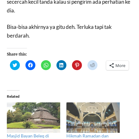
secercah kecil tanda kalau si pengirim ada perhatian ke
dia.
Bisa-bisa akhirnya ya gitu deh. Terluka tapi tak
berdarah.
Share this:
Click
Click
Click
Click
Click
Click
More
to
to
to
to
to
to
share
share
share
share
share
share
on
on
on
on
on
on
Twitter
Facebook
WhatsApp
LinkedIn
Pinterest
Reddit
(Opens
(Opens
(Opens
(Opens
(Opens
(Opens
in
in
in
in
in
in
new
new
new
new
new
new
window)
window)
window)
window)
window)
window)
Related
Masjid Bayan Beleq di
Hikmah Ramadan dan