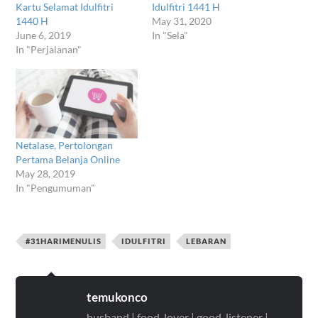
Kartu Selamat Idulfitri
Idulfitri 1441 H
1440 H
May 31, 2020
June 6, 2019
In "Sela"
In "Perjalanan"
Netalase, Pertolongan
Pertama Belanja Online
May 28, 2019
In "Pengumuman"
#31HARIMENULIS
IDULFITRI
LEBARAN
temukonco
husband | food-lover | good-listener |