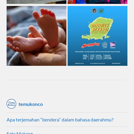
temukonco
Apa terjemahan “bendera” dalam bahasa daerahmu?
Sate Matang