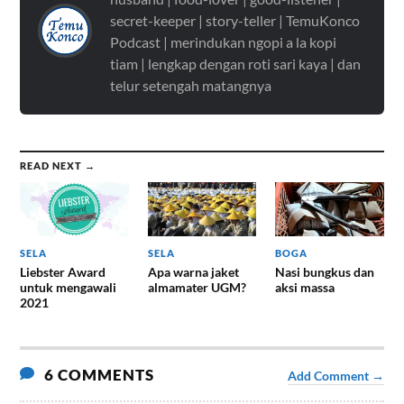
secret-keeper | story-teller | TemuKonco
Podcast | merindukan ngopi a la kopi
tiam | lengkap dengan roti sari kaya | dan
telur setengah matangnya
READ NEXT →
SELA
SELA
BOGA
Liebster Award
Apa warna jaket
Nasi bungkus dan
untuk mengawali
almamater UGM?
aksi massa
2021
6 COMMENTS
Add Comment →