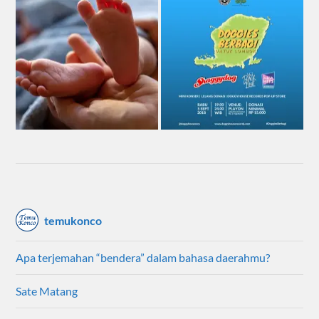
temukonco
Apa terjemahan “bendera” dalam bahasa daerahmu?
Sate Matang