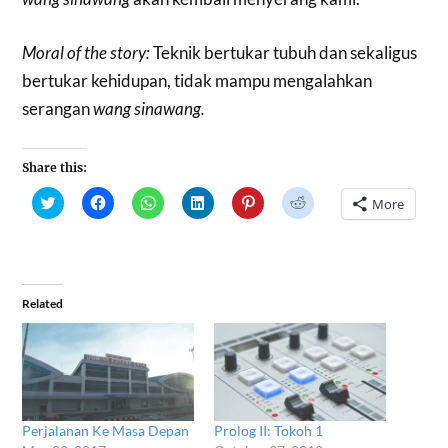
Moral of the story:
Teknik bertukar tubuh dan sekaligus
bertukar kehidupan, tidak mampu mengalahkan
serangan
wang sinawang.
Share this:
Click
Click
Click
Click
Click
Click
More
to
to
to
to
to
to
share
share
share
share
share
share
on
on
on
on
on
on
Twitter
Facebook
WhatsApp
LinkedIn
Pinterest
Reddit
(Opens
(Opens
(Opens
(Opens
(Opens
(Opens
in
in
in
in
in
in
new
new
new
new
new
new
window)
window)
window)
window)
window)
window)
Related
Perjalanan Ke Masa Depan
Prolog II: Tokoh 1