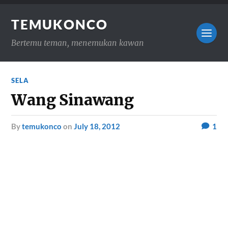
TEMUKONCO
Bertemu teman, menemukan kawan
SELA
Wang Sinawang
by
temukonco
on
July 18, 2012
1