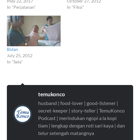
May 22, 2017
October 27, 2012
In "Perjalanan"
In "Fiksi"
Bidan
July 25, 2012
In "Sela"
temukonco
husband | food-lover | good-listener |
secret-keeper | story-teller | TemuKonco
Podcast | merindukan ngopi a la kopi
tiam | lengkap dengan roti sari kaya | dan
telur setengah matangnya