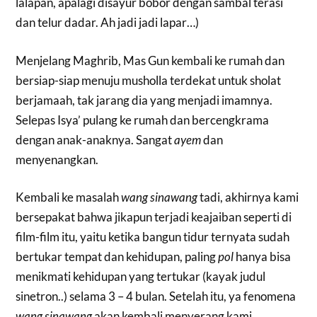
lalapan, apalagi disayur bobor dengan sambal terasi
dan telur dadar. Ah jadi jadi lapar…)
Menjelang Maghrib, Mas Gun kembali ke rumah dan
bersiap-siap menuju musholla terdekat untuk sholat
berjamaah, tak jarang dia yang menjadi imamnya.
Selepas Isya’ pulang ke rumah dan bercengkrama
dengan anak-anaknya. Sangat
ayem
dan
menyenangkan.
Kembali ke masalah
wang sinawang
tadi, akhirnya kami
bersepakat bahwa jikapun terjadi keajaiban seperti di
film-film itu, yaitu ketika bangun tidur ternyata sudah
bertukar tempat dan kehidupan, paling
pol
hanya bisa
menikmati kehidupan yang tertukar (kayak judul
sinetron..) selama 3 – 4 bulan. Setelah itu, ya fenomena
wang sinawang
akan kembali menyerang kami.