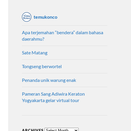
temukonco
Apa terjemahan “bendera” dalam bahasa
daerahmu?
Sate Matang
Tongseng berwortel
Penanda unik warung enak
Pameran Sang Adiwira Keraton
Yogyakarta gelar virtual tour
ARCHIVES