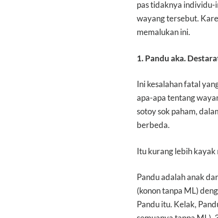
pas tidaknya individu-
wayang tersebut. Kar
memalukan ini.
1. Pandu aka. Destar
Ini kesalahan fatal ya
apa-apa tentang wayang
sotoy sok paham, dala
berbeda.
Itu kurang lebih kayak
Pandu adalah anak dar
(konon tanpa ML) denga
Pandu itu. Kelak, Pand
semuanya tanpa ML), 3