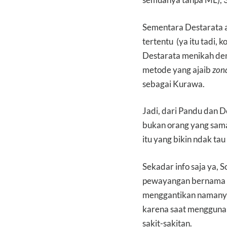
Sementara Destarata ad
tertentu (ya itu tadi
Destarata menikah den
metode yang ajaib
zon
sebagai Kurawa.
Jadi, dari Pandu dan D
bukan orang yang sama
itu yang bikin ndak tau
Sekadar info saja ya, 
pewayangan bernama K
menggantikan namanya 
karena saat menggunak
sakit-sakitan.