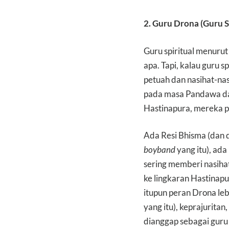
2. Guru Drona (Guru 
Guru spiritual menurut 
apa. Tapi, kalau guru 
petuah dan nasihat-nas
pada masa Pandawa dan
Hastinapura, mereka p
Ada Resi Bhisma (dan 
boyband
yang itu), ad
sering memberi nasihat
ke lingkaran Hastinap
itupun peran Drona leb
yang itu), keprajurita
dianggap sebagai guru s