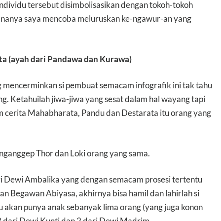
individu tersebut disimbolisasikan dengan tokoh-tokoh
enanya saya mencoba meluruskan ke-ngawur-an yang
ata (ayah dari Pandawa dan Kurawa)
ng mencerminkan si pembuat semacam infografik ini tak tahu
. Ketahuilah jiwa-jiwa yang sesat dalam hal wayang tapi
m cerita Mahabharata, Pandu dan Destarata itu orang yang
 nganggep Thor dan Loki orang yang sama.
i Dewi Ambalika yang dengan semacam prosesi tertentu
n Begawan Abiyasa, akhirnya bisa hamil dan lahirlah si
u akan punya anak sebanyak lima orang (yang juga konon
 dari Dewi Kunti dan 2 dari Dewi Madrim.