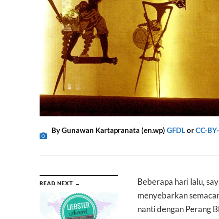
By Gunawan Kartapranata (en.wp)
GFDL
or
CC-BY-
Beberapa hari lalu, sa
READ NEXT →
menyebarkan semacam in
nanti dengan Perang 