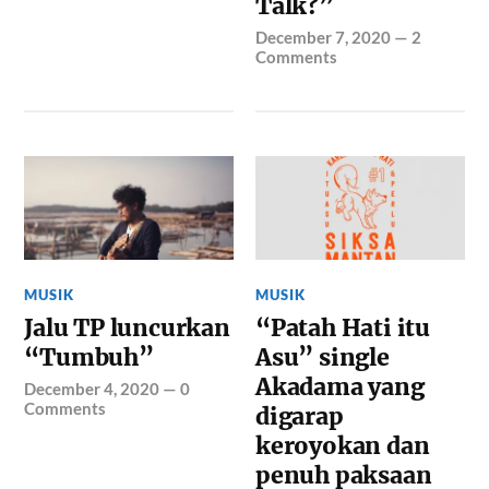
Talk?”
December 7, 2020
—
2
Comments
MUSIK
MUSIK
Jalu TP luncurkan
“Patah Hati itu
“Tumbuh”
Asu” single
Akadama yang
December 4, 2020
—
0
Comments
digarap
keroyokan dan
penuh paksaan