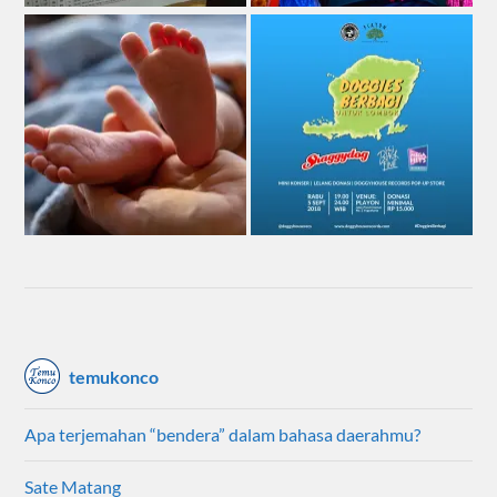
temukonco
Apa terjemahan “bendera” dalam bahasa daerahmu?
Sate Matang